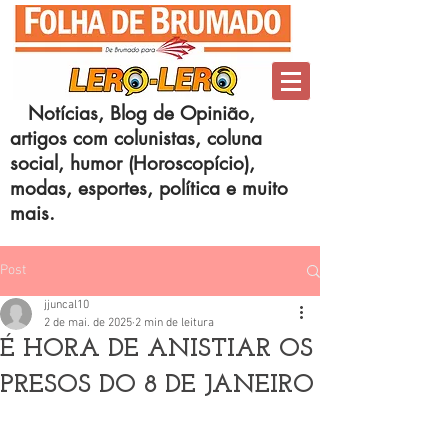
Notícias, Blog de Opinião,
artigos com colunistas, coluna
social, humor (Horoscopício),
modas, esportes, política e muito
mais.
Post
jjuncal10
2 de mai. de 2025
2 min de leitura
É HORA DE ANISTIAR OS
PRESOS DO 8 DE JANEIRO