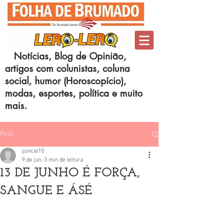
Notícias, Blog de Opinião,
artigos com colunistas, coluna
social, humor (Horoscopício),
modas, esportes, política e muito
mais.
Post
jjuncal10
9 de jun.
3 min de leitura
13 DE JUNHO É FORÇA,
SANGUE E ÁSÉ