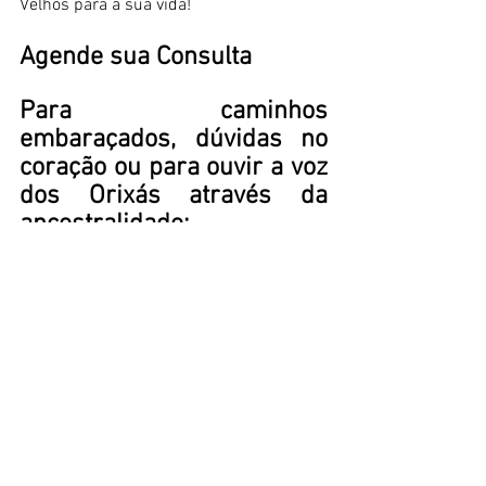
Velhos para a sua vida! 
Agende sua Consulta 
Para caminhos 
embaraçados, dúvidas no 
coração ou para ouvir a voz 
dos Orixás através da 
ancestralidade: 
Verônica de Oxóssi 
Sacerdotisa do Candomblé 
Consultas ao Merindilogun 
(Jogo de Búzios) 
📱 Contato para 
agendamentos: (21) 96418-
1321 