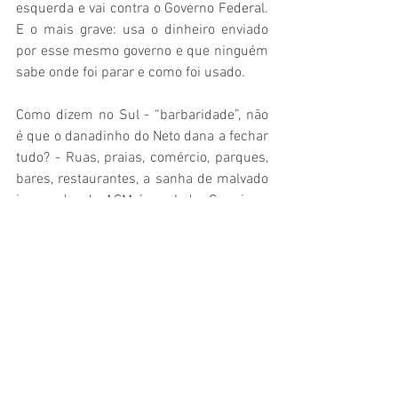
esquerda e vai contra o Governo Federal. 
E o mais grave: usa o dinheiro enviado 
por esse mesmo governo e que ninguém 
sabe onde foi parar e como foi usado. 
Como dizem no Sul - “barbaridade”, não 
é que o danadinho do Neto dana a fechar 
tudo? - Ruas, praias, comércio, parques, 
bares, restaurantes, a sanha de malvado 
imperador de ACM é revelada. Com isso, 
empresários quebrando e milhares de 
funcionários perdendo seus empregos. A 
ordem era prender cidadãos de bem e, 
no contraponto, bandidos sendo soltos 
sob justificativa da pandemia. Resumo 
da ópera bufa: pessoas de bem sob o 
controle e a o rigor das leis, e os 
bandidos livres, leves e soltos. 