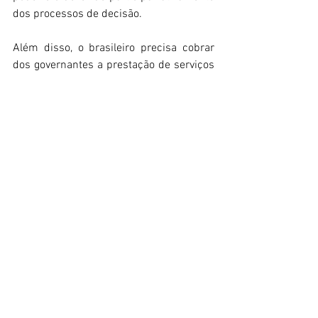
dos processos de decisão.  
Além disso, o brasileiro precisa cobrar 
dos governantes a prestação de serviços 
públicos de qualidade. Não obstante, a 
cidadania deve partir de cada brasileiro 
como uma ferramenta pelo bem coletivo. 
O interesse da sociedade em que vive 
deve ser levado em conta,  bem como a 
determinação de não esperar pelo outro. 
Ou seja, cada pessoa precisa ter em 
mente de ser o primeiro a se levantar 
contra um Brasil de injustiças.  Na qual 
pouco se colocam em prática as lindas e 
belas palavras descritas na Carta 
Magna. 