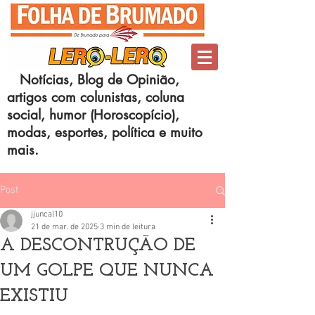
Notícias, Blog de Opinião,
artigos com colunistas, coluna
social, humor (Horoscopício),
modas, esportes, política e muito
mais.
Post
jjuncal10
21 de mar. de 2025
3 min de leitura
A DESCONTRUÇÃO DE
UM GOLPE QUE NUNCA
EXISTIU