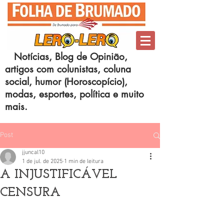
Notícias, Blog de Opinião,
artigos com colunistas, coluna
social, humor (Horoscopício),
modas, esportes, política e muito
mais.
Post
jjuncal10
1 de jul. de 2025
1 min de leitura
A INJUSTIFICÁVEL
CENSURA