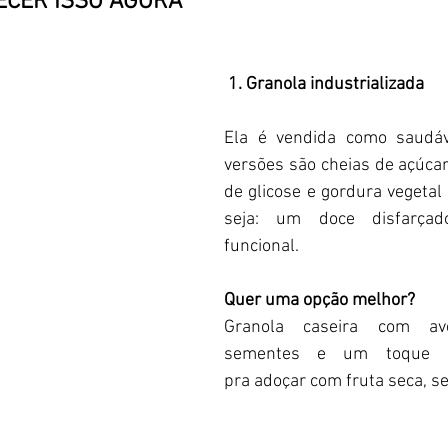
CER ISSO AGORA 
1. Granola industrializada 
Ela é vendida como saudáv
versões são cheias de açúcar
de glicose e gordura vegetal
seja: um doce disfarçad
funcional.  
Quer uma opção melhor? 
Granola caseira com avei
sementes e um toque d
pra adoçar com fruta seca, se 