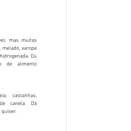
el, mas muitas 
, melado, xarope 
 hidrogenada. Ou 
o de alimento 
a, castanhas, 
e canela. Dá 
quiser.  