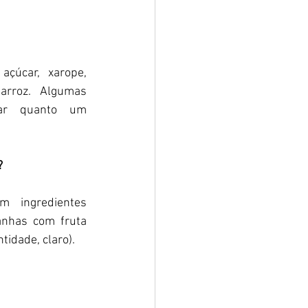
çúcar, xarope, 
arroz. Algumas 
ar quanto um 
 
m ingredientes 
nhas com fruta 
idade, claro).  