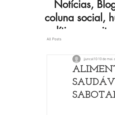
Notícias, Blog 
coluna social, 
política e muito
All Posts
jjuncal10
10 de mai. 
ALIMEN
SAUDÁVE
SABOTA