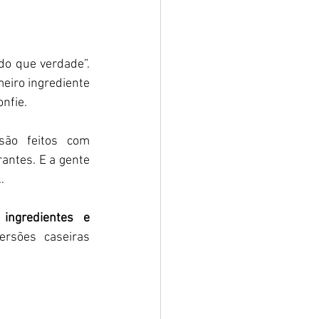
o que verdade”. 
meiro ingrediente 
onfie.
são feitos com 
antes. E a gente 
  
ingredientes e 
ersões caseiras 