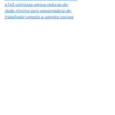
6160-comissao-aprova-reducao-da-
idade-minima-para-aposentadoria-de-
trabalhador-exposto-a-agentes-nocivos