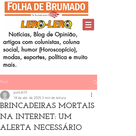
Notícias, Blog de Opinião,
artigos com colunistas, coluna
social, humor (Horoscopício),
modas, esportes, política e muito
mais.
Post
jjuncal10
18 de abr. de 2025
3 min de leitura
BRINCADEIRAS MORTAIS
NA INTERNET: UM
ALERTA NECESSÁRIO