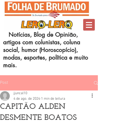
Notícias, Blog de Opinião,
artigos com colunistas, coluna
social, humor (Horoscopício),
modas, esportes, política e muito
mais.
Post
jjuncal10
4 de ago. de 2024
1 min de leitura
CAPITÃO ALDEN
DESMENTE BOATOS