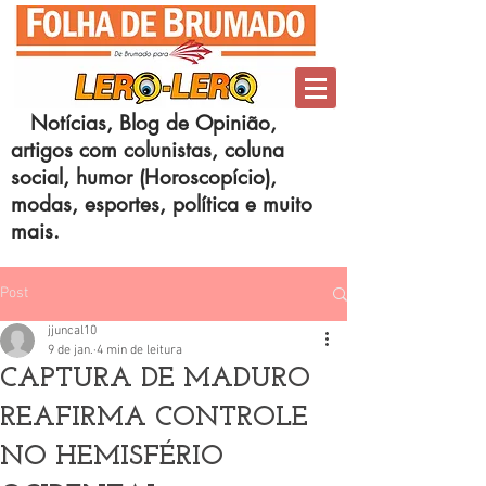
Notícias, Blog de Opinião,
artigos com colunistas, coluna
social, humor (Horoscopício),
modas, esportes, política e muito
mais.
Post
jjuncal10
9 de jan.
4 min de leitura
CAPTURA DE MADURO
REAFIRMA CONTROLE
NO HEMISFÉRIO