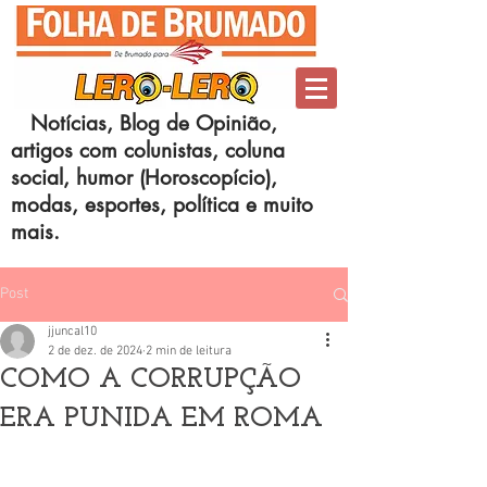
Notícias, Blog de Opinião,
artigos com colunistas, coluna
social, humor (Horoscopício),
modas, esportes, política e muito
mais.
Post
jjuncal10
2 de dez. de 2024
2 min de leitura
COMO A CORRUPÇÃO
ERA PUNIDA EM ROMA