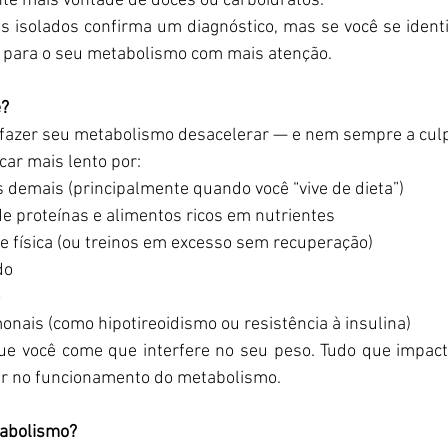
te mais vontade de doces ou carboidratos. 
 isolados confirma um diagnóstico, mas se você se identif
r para o seu metabolismo com mais atenção.  
? 
fazer seu metabolismo desacelerar — e nem sempre a culpa
car mais lento por:  
as demais (principalmente quando você “vive de dieta”)  
e proteínas e alimentos ricos em nutrientes  
de física (ou treinos em excesso sem recuperação)  
o  
  
ais (como hipotireoidismo ou resistência à insulina)  
ue você come que interfere no seu peso. Tudo que impacta
ir no funcionamento do metabolismo.  
tabolismo? 