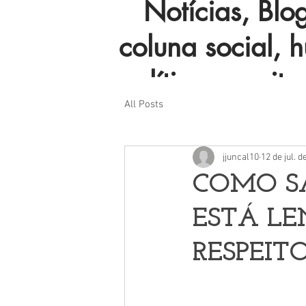
Notícias, Blog 
coluna social, 
política e muito
All Posts
jjuncal10
12 de jul. d
COMO S
ESTÁ LE
RESPEIT