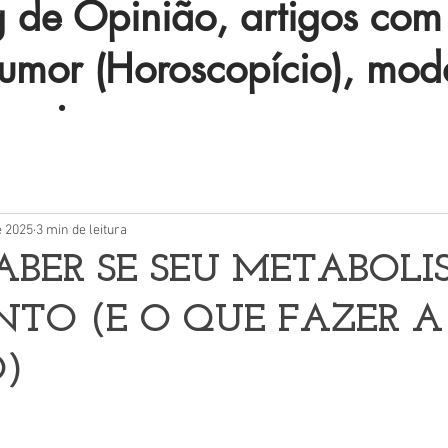
de Opinião, artigos com 
humor (Horoscopício), mod
 mais.
e 2025
3 min de leitura
ABER SE SEU METABOL
NTO (E O QUE FAZER A
O)