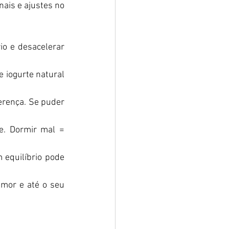
ais e ajustes no 
o e desacelerar 
 iogurte natural 
erença. Se puder 
. Dormir mal = 
 equilíbrio pode 
umor e até o seu 