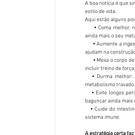
A boa notícia é que si
estilo de vida.  
Aqui estão alguns po
     • 
Coma melhor, n
ainda mais o seu meta
      •
 Aumente a ingest
ajudam na construção
      •
 Mexa o corpo de
incluir treino de for
   •
 Durma melhor: 
metabolismo travado.
    •
 Evite longos per
bagunçar ainda mais 
   •
 Cuide do intesti
sistema imune.  
A estratégia certa faz