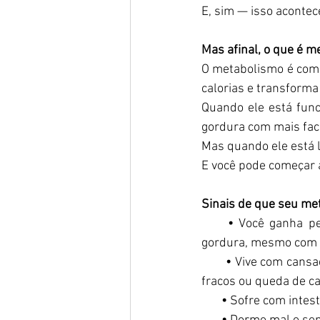
E, sim — isso acontec
Mas afinal, o que é m
O metabolismo é como
calorias e transforma
Quando ele está func
gordura com mais fac
Mas quando ele está le
E você pode começar a
Sinais de que seu met
     •
 Você ganha pe
gordura, mesmo com d
       •
 Vive com cansaç
fracos ou queda de ca
       •
 Sofre com intest