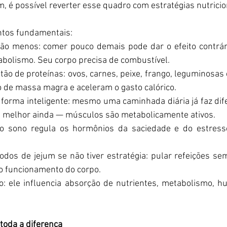
m, é possível reverter esse quadro com estratégias nutricion
ntos fundamentais:  
ão menos: comer pouco demais pode dar o efeito contrári
bolismo. Seu corpo precisa de combustível.  
ão de proteínas: ovos, carnes, peixe, frango, leguminosas e
 de massa magra e aceleram o gasto calórico.  
 forma inteligente: mesmo uma caminhada diária já faz dif
ça, melhor ainda — músculos são metabolicamente ativos.  
o sono regula os hormônios da saciedade e do estresse
  
íodos de jejum se não tiver estratégia: pular refeições sem
o funcionamento do corpo.  
no: ele influencia absorção de nutrientes, metabolismo, h
 toda a diferença 