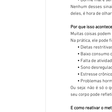
       •
 Dorme mal e sen
Nenhum desses sinais
deles, é hora de olha
Por que isso acontece
Muitas coisas podem 
Na prática, ele pode fi
       •
 Dietas restritiv
       •
 Baixo consumo d
       •
 Falta de ativida
       • 
Sono desregulad
       • 
Estresse crônico
       • 
Problemas hormon
Ou seja: não é só o q
seu corpo pode reflet
E como reativar o me