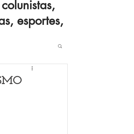
colunistas,
as, esportes,
ISMO