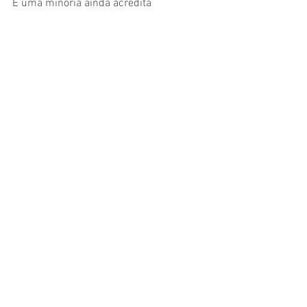
E uma minoria ainda acredita
Por fim
Onde os condenados mandam
Não pode haver justiça!
Socialismo, comunismo e esquerda
É O FIM DA PICADA!