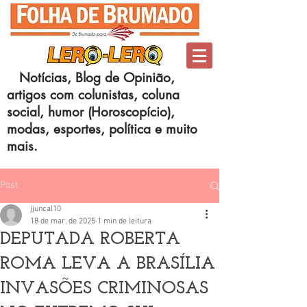
Notícias, Blog de Opinião,
artigos com colunistas, coluna
social, humor (Horoscopício),
modas, esportes, política e muito
mais.
Post
jjuncal10
18 de mar. de 2025
1 min de leitura
DEPUTADA ROBERTA
ROMA LEVA A BRASÍLIA
INVASÕES CRIMINOSAS