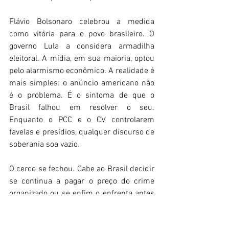
Flávio Bolsonaro celebrou a medida 
como vitória para o povo brasileiro. O 
governo Lula a considera armadilha 
eleitoral. A mídia, em sua maioria, optou 
pelo alarmismo econômico. A realidade é 
mais simples: o anúncio americano não 
é o problema. É o sintoma de que o 
Brasil falhou em resolver o seu. 
Enquanto o PCC e o CV controlarem 
favelas e presídios, qualquer discurso de 
soberania soa vazio. 
O cerco se fechou. Cabe ao Brasil decidir 
se continua a pagar o preço do crime 
organizado ou se enfim o enfrenta antes 
que o custo, econômico e humano, se 
torne insustentável. 