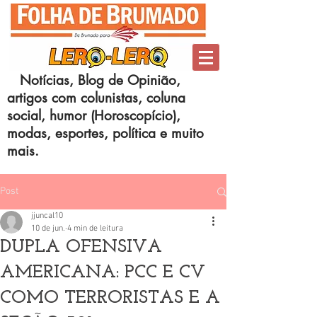
Notícias, Blog de Opinião,
artigos com colunistas, coluna
social, humor (Horoscopício),
modas, esportes, política e muito
mais.
Post
jjuncal10
10 de jun.
4 min de leitura
DUPLA OFENSIVA
AMERICANA: PCC E CV
COMO TERRORISTAS E A