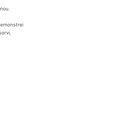
nou. 
demonstrei 
orvi, 