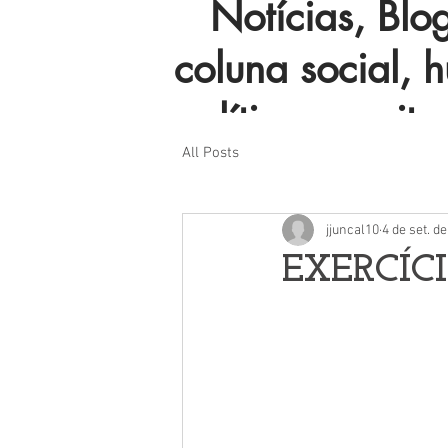
Notícias, Blog 
coluna social, 
política e muito
All Posts
jjuncal10
4 de set. d
EXERCÍC