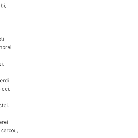
bi, 
li 
orei, 
i. 
erdi 
dei, 
tei. 
rei 
cercou, 