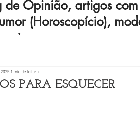
de Opinião, artigos com 
humor (Horoscopício), mod
 mais.
e 2025
1 min de leitura
IOS PARA ESQUECER