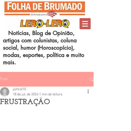
Notícias, Blog de Opinião,
artigos com colunistas, coluna
social, humor (Horoscopício),
modas, esportes, política e muito
mais.
Post
jjuncal10
18 de jul. de 2024
1 min de leitura
FRUSTRAÇÃO