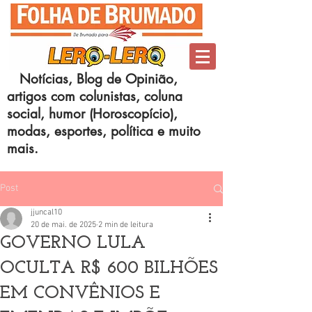
Notícias, Blog de Opinião,
artigos com colunistas, coluna
social, humor (Horoscopício),
modas, esportes, política e muito
mais.
Post
jjuncal10
20 de mai. de 2025
2 min de leitura
GOVERNO LULA
OCULTA R$ 600 BILHÕES
EM CONVÊNIOS E