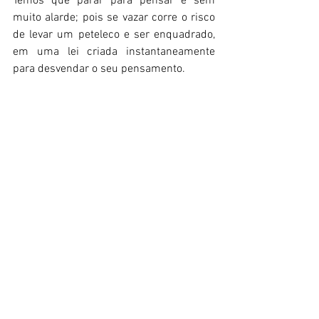
Temos que parar para pensar e sem 
muito alarde; pois se vazar corre o risco 
de levar um peteleco e ser enquadrado, 
em uma lei criada instantaneamente 
para desvendar o seu pensamento. 
Tá fácil não! Qualquer direito deixa de ser 
direito, basta um 
ROCAMBOLE 
, um 
OVO
, 
ou outros da 
CURRIOLA
 acharem o que 
bem entenderem e desejam.
Assim nasce mais uma vítima! Em 
TERRA DE BANANAS não é fácil de viver!