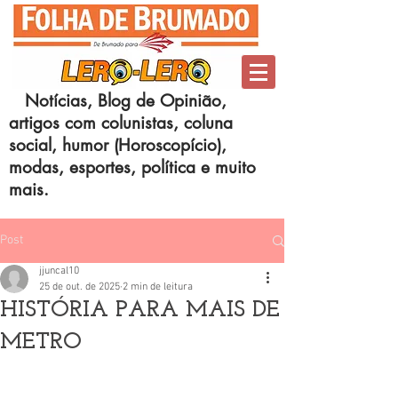
Notícias, Blog de Opinião,
artigos com colunistas, coluna
social, humor (Horoscopício),
modas, esportes, política e muito
mais.
Post
jjuncal10
25 de out. de 2025
2 min de leitura
HISTÓRIA PARA MAIS DE
METRO