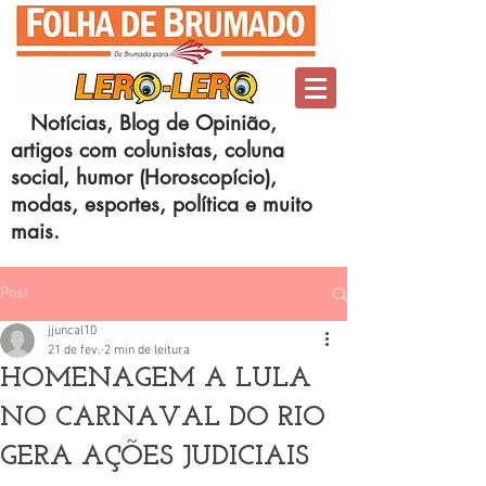
Notícias, Blog de Opinião,
artigos com colunistas, coluna
social, humor (Horoscopício),
modas, esportes, política e muito
mais.
Post
jjuncal10
21 de fev.
2 min de leitura
HOMENAGEM A LULA
NO CARNAVAL DO RIO
GERA AÇÕES JUDICIAIS