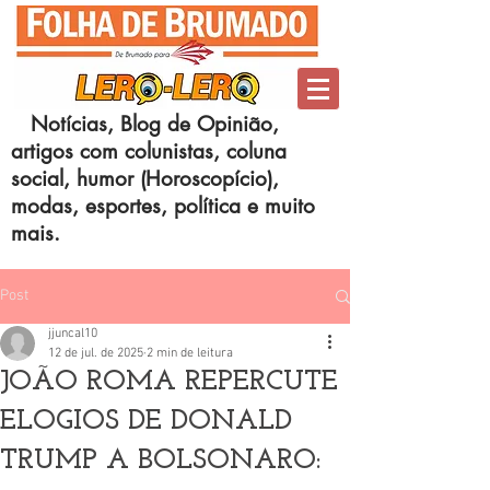
Notícias, Blog de Opinião,
artigos com colunistas, coluna
social, humor (Horoscopício),
modas, esportes, política e muito
mais.
Post
jjuncal10
12 de jul. de 2025
2 min de leitura
JOÃO ROMA REPERCUTE
ELOGIOS DE DONALD
TRUMP A BOLSONARO: