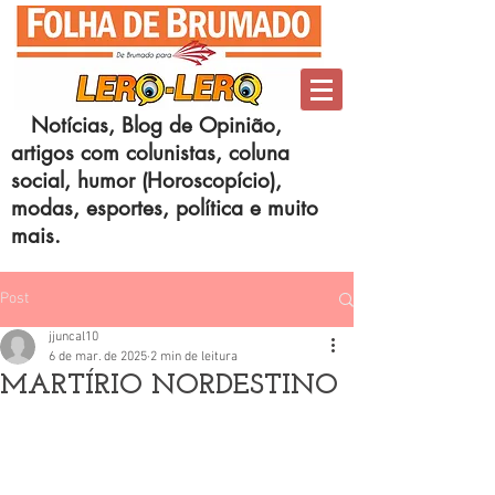
Notícias, Blog de Opinião,
artigos com colunistas, coluna
social, humor (Horoscopício),
modas, esportes, política e muito
mais.
Post
jjuncal10
6 de mar. de 2025
2 min de leitura
MARTÍRIO NORDESTINO