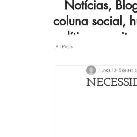
Notícias, Blog 
coluna social, 
política e muito
All Posts
jjuncal10
15 de set. 
NECESSI