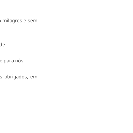
 milagres e sem 
de. 
 para nós.  
s obrigados, em 
 