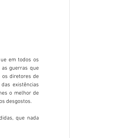
que em todos os 
as guerras que 
os diretores de 
as existências 
hes o melhor de 
s desgostos.  
idas, que nada 