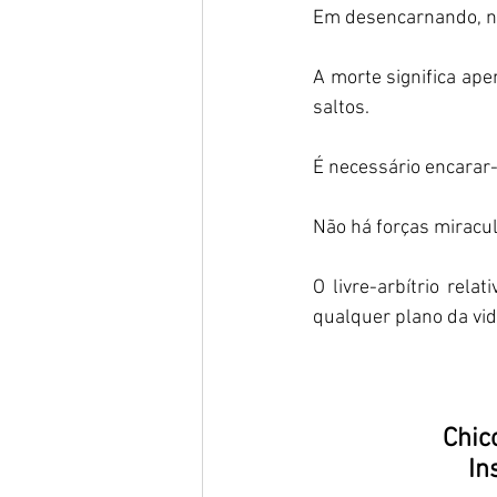
Em desencarnando, não
A morte significa ap
saltos.  
É necessário encarar-
Não há forças miracu
O livre-arbítrio rel
qualquer plano da vid
Chic
In