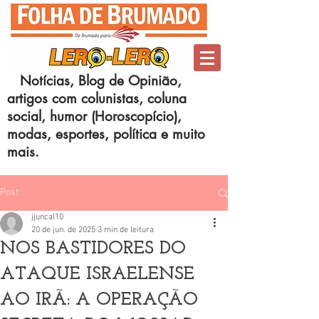
Notícias, Blog de Opinião,
artigos com colunistas, coluna
social, humor (Horoscopício),
modas, esportes, política e muito
mais.
Post
jjuncal10
20 de jun. de 2025
3 min de leitura
NOS BASTIDORES DO
ATAQUE ISRAELENSE
AO IRÃ: A OPERAÇÃO