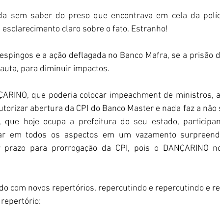
da sem saber do preso que encontrava em cela da políci
esclarecimento claro sobre o fato. Estranho!
espingos e a ação deflagada no Banco Mafra, se a prisão d
uta, para diminuir impactos.
RINO, que poderia colocar impeachment de ministros, ac
utorizar abertura da CPI do Banco Master e nada faz a não se
, que hoje ocupa a prefeitura do seu estado, participa
ular em todos os aspectos em um vazamento surpreend
r prazo para prorrogação da CPI, pois o DANÇARINO n
 com novos repertórios, repercutindo e repercutindo e re
 repertório: