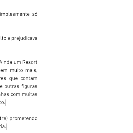
implesmente só 
to e prejudicava 
 Ainda um Resort 
em muito mais, 
res que contam 
 outras figuras 
nhas com muitas 
to.
tre) prometendo 
ia.