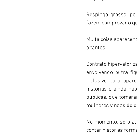
Respingo grosso, po
fazem comprovar o qu
Muita coisa aparecend
a tantos. 
Contrato hipervaloriz
envolvendo outra fi
inclusive para apar
histórias e ainda nã
públicas, que tomara
mulheres vindas do ou
No momento, só o ato
contar histórias form