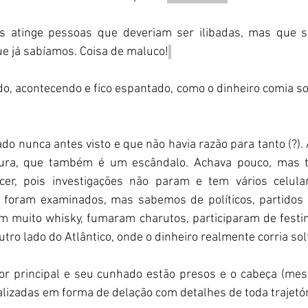
is atinge pessoas que deveriam ser ilibadas, mas que s
e já sabíamos. Coisa de maluco!
o, acontecendo e fico espantado, como o dinheiro comia sol
ado nunca antes visto e que não havia razão para tanto (?).
gura, que também é um escândalo. Achava pouco, mas t
ecer, pois investigações não param e tem vários celula
o foram examinados, mas sabemos de políticos, partidos e
m muito whisky, fumaram charutos, participaram de festi
tro lado do Atlântico, onde o dinheiro realmente corria sol
r principal e seu cunhado estão presos e o cabeça (mes
alizadas em forma de delação com detalhes de toda trajetór