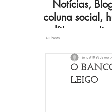
Notícias, Blog 
coluna social, 
política e muito
All Posts
jjuncal10
25 de mar.
O BANC
LEIGO