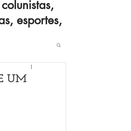
colunistas,
as, esportes,
E UM