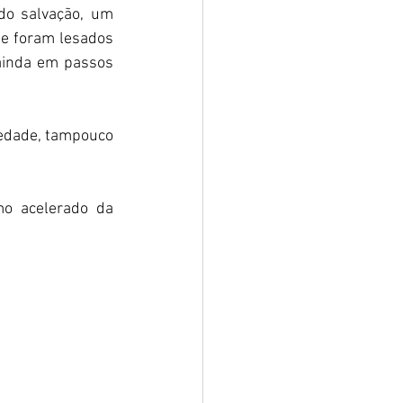
do salvação, um 
e foram lesados 
ainda em passos 
edade, tampouco 
mo acelerado da 