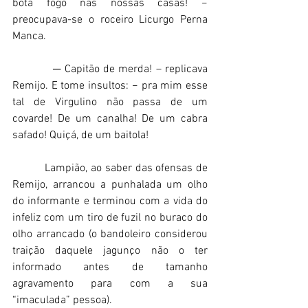
bota fogo nas nossas casas! − 
preocupava-se o roceiro Licurgo Perna 
Manca.   
           ─ Capitão de merda! – replicava 
Remijo. E tome insultos: − pra mim esse 
tal de Virgulino não passa de um 
covarde! De um canalha! De um cabra 
safado! Quiçá, de um baitola!  
          Lampião, ao saber das ofensas de 
Remijo, arrancou a punhalada um olho 
do informante e terminou com a vida do 
infeliz com um tiro de fuzil no buraco do 
olho arrancado (o bandoleiro considerou 
traição daquele jagunço não o ter 
informado antes de tamanho 
agravamento para com a sua 
“imaculada” pessoa).    