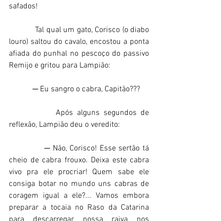
safados!   
            Tal qual um gato, Corisco (o diabo 
louro) saltou do cavalo, encostou a ponta 
afiada do punhal no pescoço do passivo 
Remijo e gritou para Lampião: 
            ─ Eu sangro o cabra, Capitão??? 
            Após alguns segundos de 
reflexão, Lampião deu o veredito: 
             ─ Não, Corisco! Esse sertão tá 
cheio de cabra frouxo. Deixa este cabra 
vivo pra ele procriar! Quem sabe ele 
consiga botar no mundo uns cabras de 
coragem igual a ele?... Vamos embora 
preparar a tocaia no Raso da Catarina 
para descarregar nossa raiva nos 