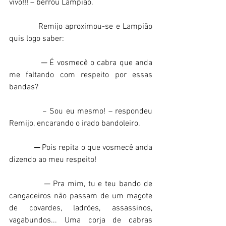
vivo!!! – berrou Lampião. 
           Remijo aproximou-se e Lampião 
quis logo saber: 
            ─ É vosmecê o cabra que anda 
me faltando com respeito por essas 
bandas? 
            − Sou eu mesmo! – respondeu 
Remijo, encarando o irado bandoleiro. 
            ─ Pois repita o que vosmecê anda 
dizendo ao meu respeito! 
            ─ Pra mim, tu e teu bando de 
cangaceiros não passam de um magote 
de covardes, ladrões, assassinos, 
vagabundos... Uma corja de cabras 