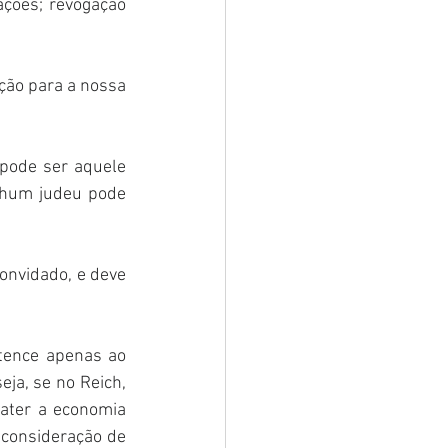
ções; revogação 
ação para a nossa 
ode ser aquele 
hum judeu pode 
nvidado, e deve 
rtence apenas ao 
ja, se no Reich, 
ater a economia 
consideração de 