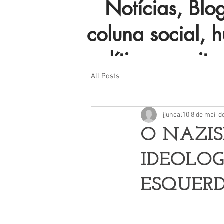
Notícias, Blog 
coluna social, 
política e muito
All Posts
jjuncal10
8 de mai. d
O NAZI
IDEOLOG
ESQUER