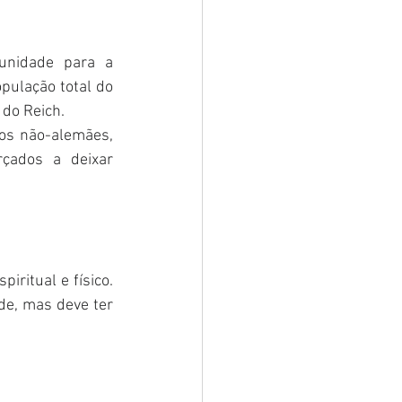
unidade para a 
pulação total do 
do Reich. 
os não-alemães, 
ados a deixar 
ritual e físico. 
de, mas deve ter 