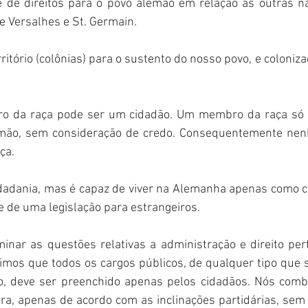
e de direitos para o povo alemão em relação às outras na
e Versalhes e St. Germain. 
rritório (colônias) para o sustento do nosso povo, e coloniz
 
 da raça pode ser um cidadão. Um membro da raça só p
mão, sem consideração de credo. Consequentemente nen
ça. 
dadania, mas é capaz de viver na Alemanha apenas como co
e de uma legislação para estrangeiros. 
minar as questões relativas a administração e direito pe
gimos que todos os cargos públicos, de qualquer tipo que se
o, deve ser preenchido apenas pelos cidadãos. Nós comb
ra, apenas de acordo com as inclinações partidárias, sem 