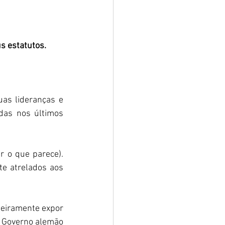
s estatutos. 
as lideranças e 
as nos últimos 
o que parece). 
e atrelados aos 
eiramente expor 
o Governo alemão 