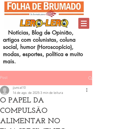
Notícias, Blog de Opinião,
artigos com colunistas, coluna
social, humor (Horoscopício),
modas, esportes, política e muito
mais.
Post
jjuncal10
16 de ago. de 2025
3 min de leitura
O PAPEL DA
COMPULSÃO
ALIMENTAR NO