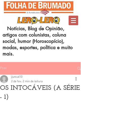
Notícias, Blog de Opinião,
artigos com colunistas, coluna
social, humor (Horoscopício),
modas, esportes, política e muito
mais.
Post
jjuncal10
2 de fev.
2 min de leitura
OS INTOCÁVEIS (A SÉRIE
- 1)