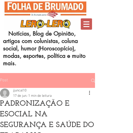
Notícias, Blog de Opinião,
artigos com colunistas, coluna
social, humor (Horoscopício),
modas, esportes, política e muito
mais.
Post
jjuncal10
17 de jun.
1 min de leitura
PADRONIZAÇÃO E
ESOCIAL NA
SEGURANÇA E SAÚDE DO