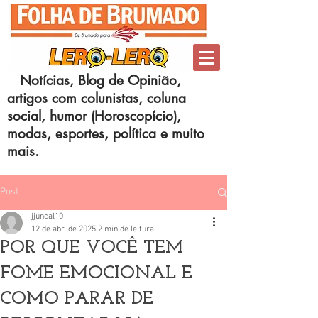
Notícias, Blog de Opinião,
artigos com colunistas, coluna
social, humor (Horoscopício),
modas, esportes, política e muito
mais.
Post
jjuncal10
12 de abr. de 2025
2 min de leitura
POR QUE VOCÊ TEM
FOME EMOCIONAL E
COMO PARAR DE