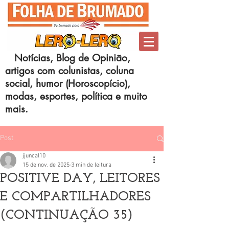
Notícias, Blog de Opinião,
artigos com colunistas, coluna
social, humor (Horoscopício),
modas, esportes, política e muito
mais.
Post
jjuncal10
15 de nov. de 2025
3 min de leitura
POSITIVE DAY, LEITORES
E COMPARTILHADORES
(CONTINUAÇÃO 35)