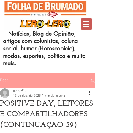
Notícias, Blog de Opinião,
artigos com colunistas, coluna
social, humor (Horoscopício),
modas, esportes, política e muito
mais.
Post
jjuncal10
13 de dez. de 2025
4 min de leitura
POSITIVE DAY, LEITORES
E COMPARTILHADORES
(CONTINUAÇÃO 39)