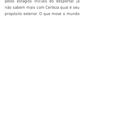
pelos estágios iniciais do despertar, já 
não sabem mais com Certeza qual é seu 
propósito exterior. O que move o mundo 
não as move mais. Reconhecendo com 
tanta clareza a loucura da nossa 
civilização, elas podem se ver de certa 
forma alienadas da cultura ao seu redor. 
Algumas sentem que habitam uma terra 
de ninguém entre dois mundos. Elas não 
são mais conduzidas pelo ego, mesmo 
que a consciência emergente ainda não 
tenha se tornado plenamente integrada a 
sua vida. Os propósitos interior e exterior 
não se fundiram.” 