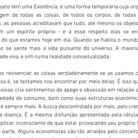
jeto tem uma Existência, é uma forma temporária cuja orig
rigem de todas as coisas, de todos os corpos, de todas
s, as pessoas acreditavam que tudo, até mesmo os objet
m um espírito próprio - e a esse respeito elas se en
 do que estamos hoje em dia. Quando se habita o mundo
ão se sente mais a vida pulsante do universo. A maiori
de viva, e sim numa realidade conceitualizada. 
os revivenciar as coisas verdadeiramente se as usamos 
sso é, se tentamos nos encontrar por meio delas. È isso qu
coisas cria sentimentos de apego e obsessão em relação a 
ciedade de consumo, bem como suas estruturas económica
 sempre mais. A busca descontrolada por mais, pelo cresc
a doença. É a mesma disfunção apresentada pela célula 
plicar, inconsciente de que estar provocando seu próprio f
 parte. Alguns economistas são tão atraídos pelo conceito