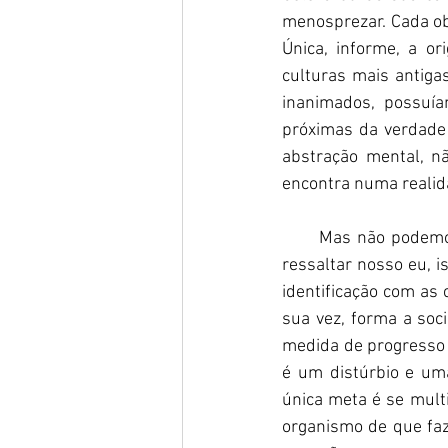
menosprezar. Cada ob
Única, informe, a o
culturas mais antiga
inanimados, possuía
próximas da verdade
abstração mental, n
encontra numa realida
      Mas não podem
ressaltar nosso eu, i
identificação com as 
sua vez, forma a so
medida de progresso é
é um distúrbio e um
única meta é se multi
organismo de que faz