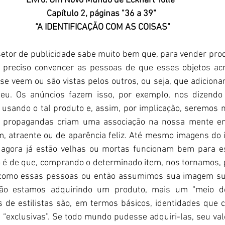
Livro: Um Novo Mundo de Eckhart Tolle 
Capítulo 2, páginas "36 a 39"
“A IDENTIFICAÇÃO COM AS COISAS"
 preciso convencer as pessoas de que esses objetos acr
e veem ou são vistas pelos outros, ou seja, que adiciona
eu. Os anúncios fazem isso, por exemplo, nos dizendo
 usando o tal produto e, assim, por implicação, seremos 
propagandas criam uma associação na nossa mente ent
 atraente ou de aparência feliz. Até mesmo imagens do in
 agora já estão velhas ou mortas funcionam bem para es
o é de que, comprando o determinado item, nos tornamos, 
 como essas pessoas ou então assumimos sua imagem supe
ão estamos adquirindo um produto, mais um “meio de
es de estilistas são, em termos básicos, identidades que
, “exclusivas”. Se todo mundo pudesse adquiri-las, seu valo