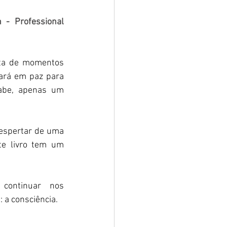
 - Professional 
ará em paz para 
abe, apenas um 
espertar de uma 
te livro tem um 
ontinuar nos 
a consciência. 