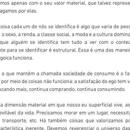
íamos apenas com o seu valor material, que talvez repres
pagamos por elas.
 coisa cada um de nós se identifica é algo que varia de pes
 o sexo, a renda, a classe social, a moda e a cultura domina
 que alguém se identifica tem tudo a ver com o conteú
e para se identificar é estrutural. Essa é uma das manei
goica funciona.  
e, o que mantém a chamada sociedade de consumo é o fat
por meio de coisas não funciona: a satisfação do ego tem vi
scando mais, continua comprando, continua consumindo.  
ssa dimensão material em que nosso eu superficial vive, a
nevitável da vida. Precisamos morar em um lugar, necessit
, transporte, etc. Há também coisas que valorizamos po
acterística inerente. Devemos reverenciar o universo das 