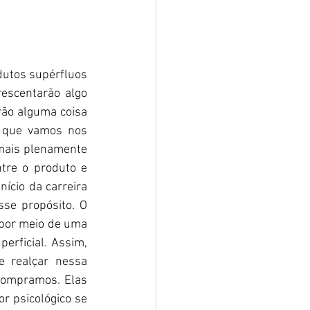
escentarão algo 
rão alguma coisa 
 que vamos nos 
mais plenamente 
re o produto e 
ício da carreira 
se propósito. O 
por meio de uma 
rficial. Assim, 
 realçar nessa 
 compramos. Elas 
r psicológico se 