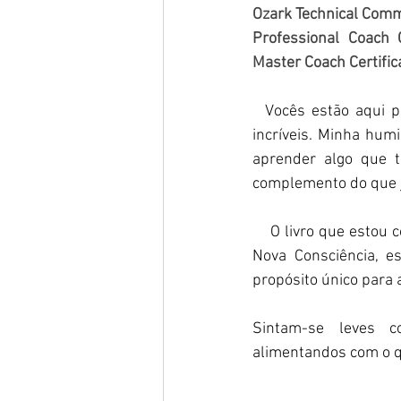
Ozark Technical Commu
Professional Coach C
Master Coach Certific
  Vocês estão aqui para á continuação de uma leitura simples, curta e repleta de momentos 
incríveis. Minha hum
aprender algo que t
complemento do que já
    O livro que esto
Nova Consciência, es
propósito único para 
Sintam-se leves 
alimentandos com o qu