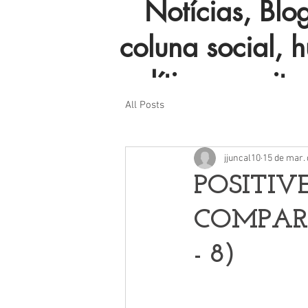
Notícias, Blog 
coluna social, 
política e muito
All Posts
jjuncal10
15 de mar.
POSITIV
COMPAR
- 8)