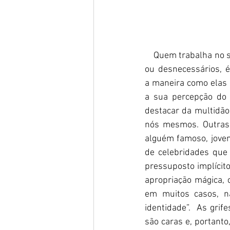
    Quem trabalha no setor de publicidade sabe muito bem que, para vender produtos supérfluos 
ou desnecessários, é
a maneira como elas s
a sua percepção do 
destacar da multidão
nós mesmos. Outras 
alguém famoso, jovem,
de celebridades que
pressuposto implícit
apropriação mágica,
em muitos casos, n
identidade”.  As grif
são caras e, portanto