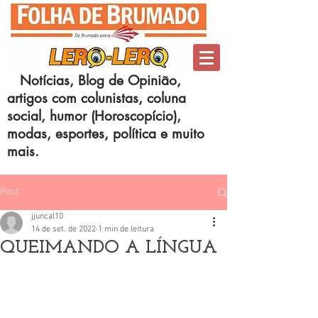
Notícias, Blog de Opinião,
artigos com colunistas, coluna
social, humor (Horoscopício),
modas, esportes, política e muito
mais.
Post
jjuncal10
14 de set. de 2022
1 min de leitura
QUEIMANDO A LÍNGUA