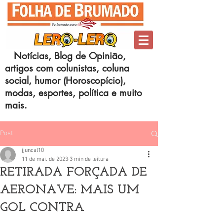
Notícias, Blog de Opinião,
artigos com colunistas, coluna
social, humor (Horoscopício),
modas, esportes, política e muito
mais.
Post
jjuncal10
11 de mai. de 2023
3 min de leitura
RETIRADA FORÇADA DE
AERONAVE: MAIS UM
GOL CONTRA