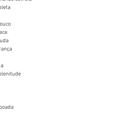
leta  
ouco   
ce   
uda   
ança  
   
lenitude   
  
oada   
  
 