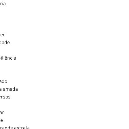
ia   
 
r   
ade   
liência  
do   
a amada   
rsos  
r  
e   
ande estrela   