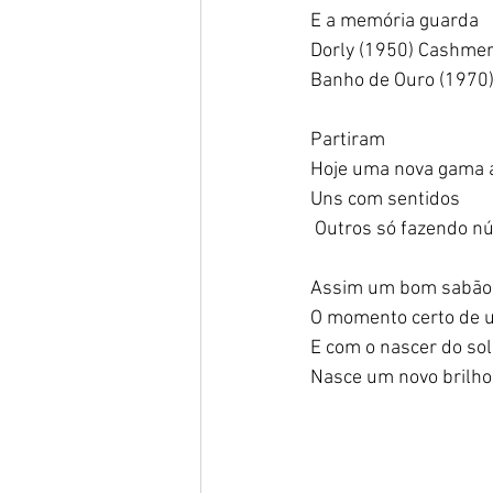
E a memória guarda   
Dorly (1950) Cashmere
Banho de Ouro (1970), 
Partiram    
Hoje uma nova gama a
Uns com sentidos  
 Outros só fazendo nú
Assim um bom sabão t
O momento certo de u
E com o nascer do sol 
Nasce um novo brilho 