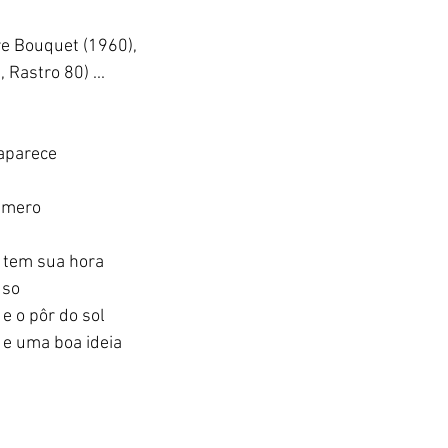
 Bouquet (1960),    
Rastro 80) ...   
parece   
mero   
em sua hora   
so   
e o pôr do sol   
e uma boa ideia 