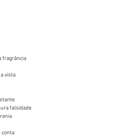
  
 fragrância    
  
a vista  
 
tante   
ura falsidade   
ania  
conta   