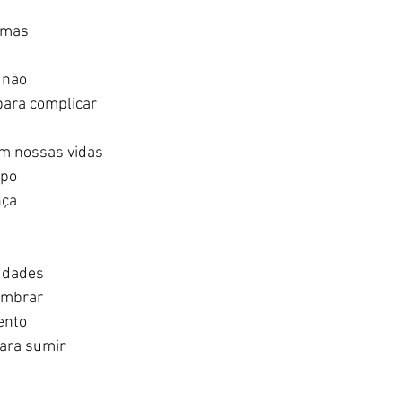
mas   
 
não  
 para complicar  
 nossas vidas   
o   
ça  
dades   
mbrar   
nto   
ra sumir  