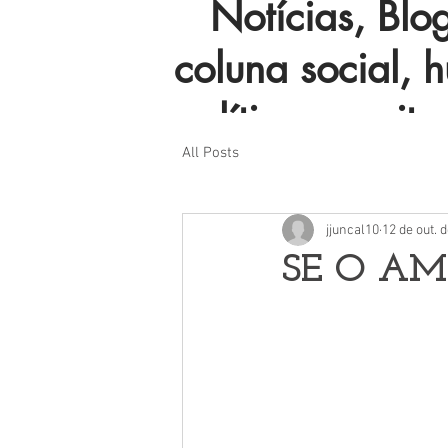
Notícias, Blog 
coluna social, 
política e muito
All Posts
jjuncal10
12 de out. 
SE O AM