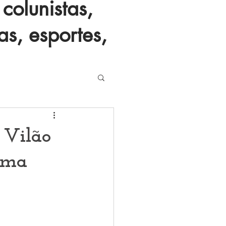
colunistas,
as, esportes,
 Vilão
rma