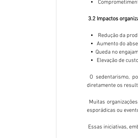
   •
    Comprometiment
3.2 Impactos organiz
   •
    Redução da prod
   • 
  Aumento do abse
   • 
 Queda no engajam
   • 
  Elevação de cust
 O sedentarismo, p
diretamente os result
 Muitas organizaçõe
esporádicas ou evento
 Essas iniciativas, e