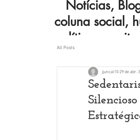
Notícias, Blog 
coluna social, 
política e muito
All Posts
jjuncal10
29 de abr.
3
Sedentari
Silencios
Estratégi