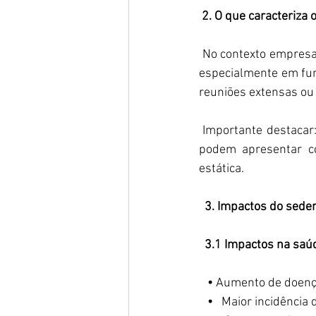
2. O que caracteriza
 No contexto empresar
especialmente em fu
reuniões extensas ou r
 Importante destacar
podem apresentar c
estática. 
 3. Impactos do sede
3.1 Impactos na saú
   •
 Aumento de doença
   • 
  Maior incidência