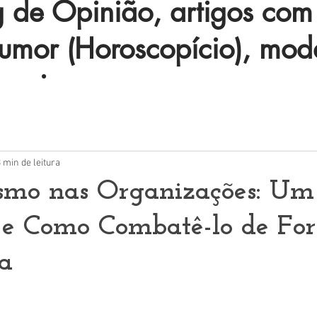
de Opinião, artigos com 
humor (Horoscopício), mod
 mais.
 min de leitura
smo nas Organizações: Um
o e Como Combatê-lo de Fo
ca