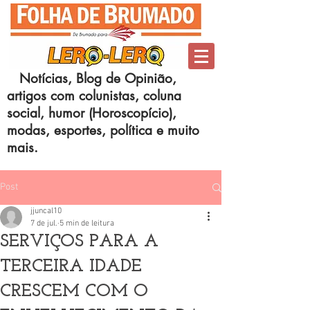
Notícias, Blog de Opinião,
artigos com colunistas, coluna
social, humor (Horoscopício),
modas, esportes, política e muito
mais.
Post
jjuncal10
7 de jul.
5 min de leitura
SERVIÇOS PARA A
TERCEIRA IDADE
CRESCEM COM O