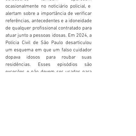
ocasionalmente no noticiário policial, e  
alertam sobre a importância de verificar 
referências, antecedentes e a idoneidade 
de qualquer profissional contratado para 
atuar junto a pessoas idosas. Em 2024, a 
Polícia Civil de São Paulo desarticulou 
um esquema em que um falso cuidador 
dopava idosos para roubar suas 
residências. Esses episódios são 
exceções e não devem ser usados para 
generalizar sobre a profissão, que é 
exercida de forma ética pela grande 
maioria dos profissionais. 
O serviço de "filhos ou netos de aluguel" 
surge como uma alternativa 
intermediária entre a total 
independência e o cuidado permanente. 