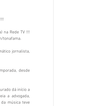
!!
m/tonafama. 
ia a advogada, 
 da música teve 