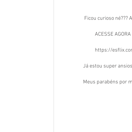
 Ficou curioso né??? 
          ACESSE A
          https://esf
Já estou super ansios
Meus parabéns por mai