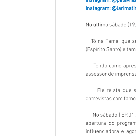
Instagram: @palavr
Instagram: @larimati
No último sábado (19
   Tô na Fama, que será exibido todos os sábados às 9:30h (horário de Brasília) na Rede TV !!! 
(Espírito Santo) e ta
    Tendo como apresentador nada mais nada menos que o talentoso e carismático jornalista, 
assessor de imprensa,
     Ele relata que seu programa será repleto de surpresas durante sua temporada, desde 
entrevistas com famo
     No sábado | EP.01, já começou com tudo, uma entrada glamorosa toda em dourado dá início a 
abertura do program
influenciadora e ago