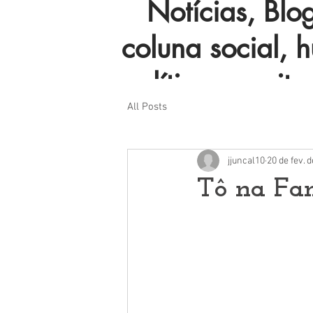
Notícias, Blog 
coluna social, 
política e muito
All Posts
jjuncal10
20 de fev. 
Tô na Fa