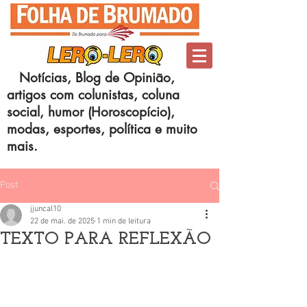
Notícias, Blog de Opinião,
artigos com colunistas, coluna
social, humor (Horoscopício),
modas, esportes, política e muito
mais.
Post
jjuncal10
22 de mai. de 2025
1 min de leitura
TEXTO PARA REFLEXÃO