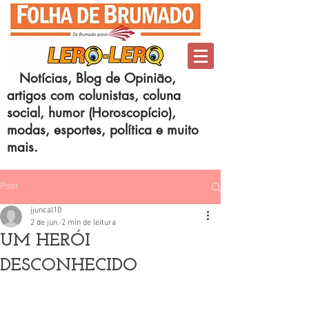
Notícias, Blog de Opinião,
artigos com colunistas, coluna
social, humor (Horoscopício),
modas, esportes, política e muito
mais.
Post
jjuncal10
2 de jun.
2 min de leitura
UM HERÓI
DESCONHECIDO