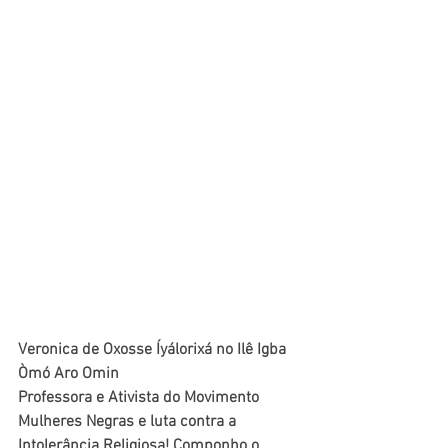
Veronica de Oxosse Íyálorixá no Ilê Igba 
Òmó Aro Omin
Professora e Ativista do Movimento 
Mulheres Negras e luta contra a 
Intolerância Religiosa! Componho o 