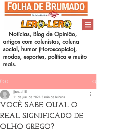
Notícias, Blog de Opinião,
artigos com colunistas, coluna
social, humor (Horoscopício),
modas, esportes, política e muito
mais.
Post
jjuncal10
11 de jun. de 2024
3 min de leitura
VOCÊ SABE QUAL O
REAL SIGNIFICADO DE
OLHO GREGO?