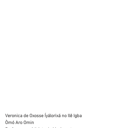
Veronica de Oxosse Íyálorixá no Ilê Igba 
Òmó Aro Omin