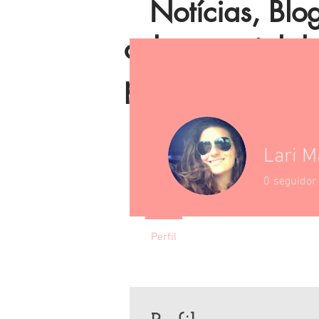
Notícias, Blog 
coluna social, 
política e muito
Lari M
0
seguidor
Perfil