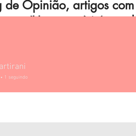
de Opinião, artigos com 
humor (Horoscopício), mod
 mais.
artirani
1
seguindo