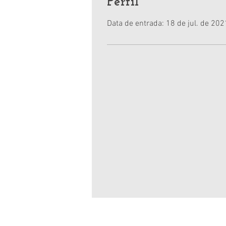
Perfil
Data de entrada: 18 de jul. de 202
e-mail:
folhadebrumado@gmail.com
telefone e whatsapp (77) 9 9836 3065