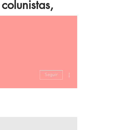
colunistas,
as, esportes,
Mais ações
Seguir