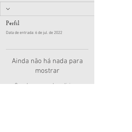
Perfil
Data de entrada: 6 de jul. de 2022
Ainda não há nada para
mostrar
Quando esse membro adicionar
informações sobre si mesmo, você as
verá aqui.
e-mail:
folhadebrumado@gmail.com
telefone e whatsapp
(77) 9 9836 3065
© 2021 - TODOS OS DIREITOS RESERVADOS