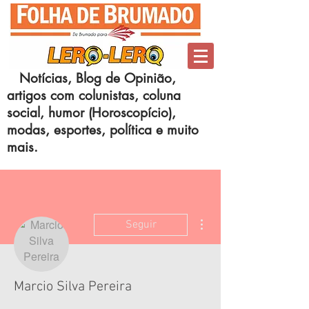
Notícias, Blog de Opinião,
artigos com colunistas, coluna
social, humor (Horoscopício),
modas, esportes, política e muito
mais.
Mais ações
Seguir
Marcio Silva Pereira