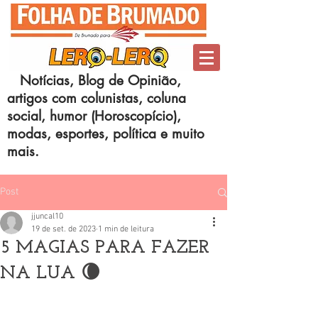
Notícias, Blog de Opinião,
artigos com colunistas, coluna
social, humor (Horoscopício),
modas, esportes, política e muito
mais.
Post
jjuncal10
19 de set. de 2023
1 min de leitura
5 MAGIAS PARA FAZER
NA LUA 🌘