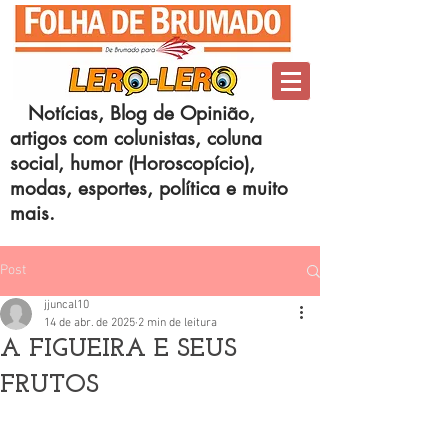
Notícias, Blog de Opinião,
artigos com colunistas, coluna
social, humor (Horoscopício),
modas, esportes, política e muito
mais.
Post
jjuncal10
14 de abr. de 2025
2 min de leitura
A FIGUEIRA E SEUS
FRUTOS