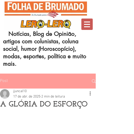
Notícias, Blog de Opinião,
artigos com colunistas, coluna
social, humor (Horoscopício),
modas, esportes, política e muito
mais.
Post
jjuncal10
17 de abr. de 2025
2 min de leitura
A GLÓRIA DO ESFORÇO